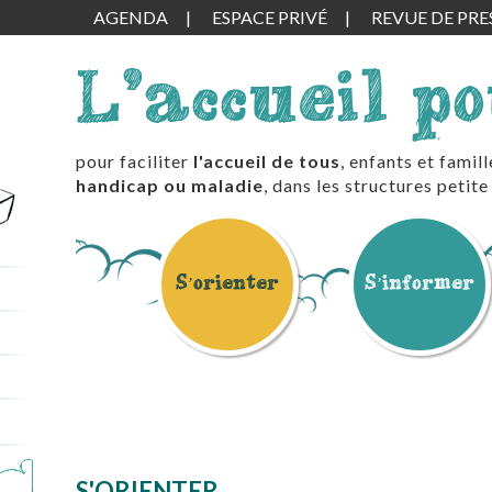
AGENDA
ESPACE PRIVÉ
REVUE DE PRE
L'accueil p
pour faciliter
l'accueil de tous
, enfants et famil
handicap ou maladie
, dans les structures peti
S’orienter
S’informer
S'ORIENTER