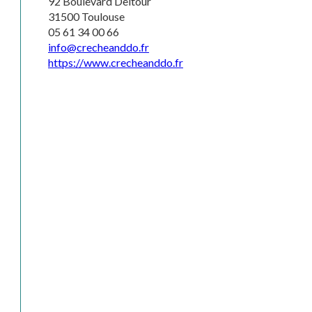
92 Boulevard Deltour
31500 Toulouse
05 61 34 00 66
info@crecheanddo.fr
https://www.crecheanddo.fr