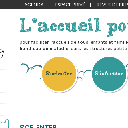
AGENDA
ESPACE PRIVÉ
REVUE DE PRE
L'accueil p
pour faciliter
l'accueil de tous
, enfants et famil
handicap ou maladie
, dans les structures peti
S’orienter
S’informer
S'ORIENTER