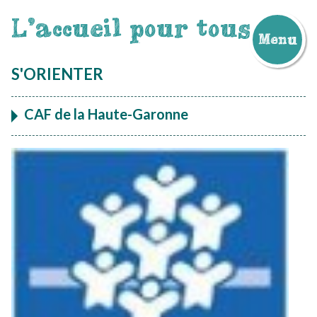
L'accueil pour tous
Menu
Aller
au
S'ORIENTER
contenu
CAF de la Haute-Garonne