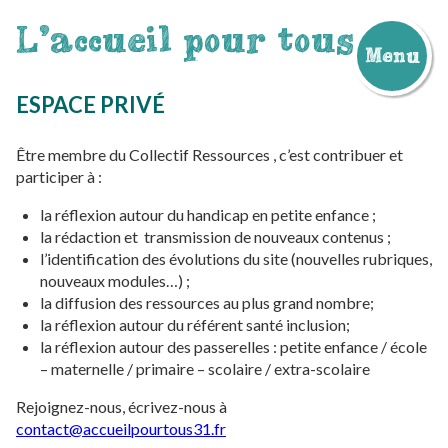
L'accueil pour tous
Menu
Aller
au
ESPACE PRIVÉ
contenu
Être membre du Collectif Ressources , c’est contribuer et
participer à :
la réflexion autour du handicap en petite enfance ;
la rédactio
n et
transmission de nouveaux contenus ;
l’identification des évolutions du site (nouvelles rubriques,
nouveaux modules…) ;
la diffusion des ressources au plus grand nombre;
la réflexion autour du référent santé inclusion;
la réflexion autour des passerelles : petite enfance / école
– maternelle / primaire – scolaire / extra-scolaire
Rejoignez-nous, écrivez-nous à
contact@accueilpourtous31.fr