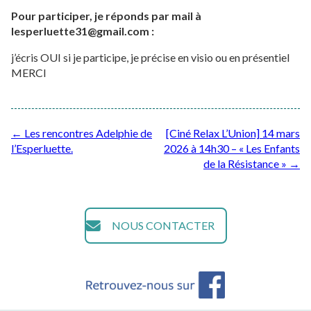
Pour participer, je réponds
par mail à
lesperluette31@gmail.com :
j’écris OUI si je participe, je précise en visio ou en présentiel
MERCI
Post
←
Les rencontres Adelphie de
[Ciné Relax L’Union] 14 mars
l’Esperluette.
2026 à 14h30 – « Les Enfants
navigation
de la Résistance »
→
NOUS CONTACTER