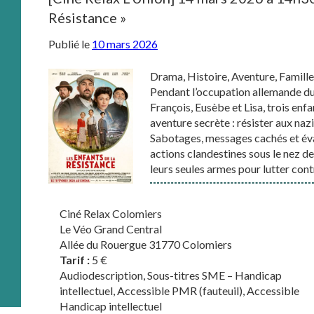
Résistance »
Publié le
10 mars 2026
Drama, Histoire, Aventure, Famille
Pendant l’occupation allemande du
François, Eusèbe et Lisa, trois enf
aventure secrète : résister aux naz
Sabotages, messages cachés et évas
actions clandestines sous le nez de 
leurs seules armes pour lutter contr
Ciné Relax Colomiers
Le Véo Grand Central
Allée du Rouergue 31770 Colomiers
Tarif :
5 €
Audiodescription, Sous-titres SME – Handicap
intellectuel, Accessible PMR (fauteuil), Accessible
Handicap intellectuel