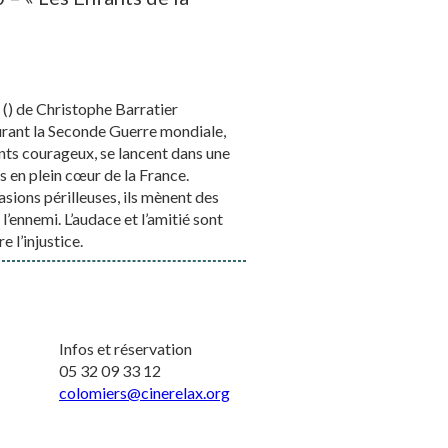
 () de Christophe Barratier
rant la Seconde Guerre mondiale,
ants courageux, se lancent dans une
is en plein cœur de la France.
ions périlleuses, ils mènent des
l’ennemi. L’audace et l’amitié sont
e l’injustice.
Infos et réservation
05 32 09 33 12
colomiers@cinerelax.org