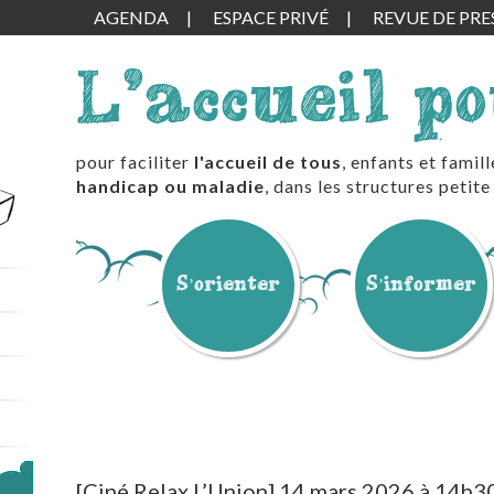
AGENDA
ESPACE PRIVÉ
REVUE DE PRE
L'accueil p
pour faciliter
l'accueil de tous
, enfants et famil
handicap ou maladie
, dans les structures peti
S’orienter
S’informer
[Ciné Relax L’Union] 14 mars 2026 à 14h30 