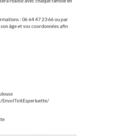
sera réalisé avec chaque famille en
ormations : 06 64 47 23 66 ou par
, son âge et vos coordonnées afin
ulouse
/EnvolToitEsperluette/
tte