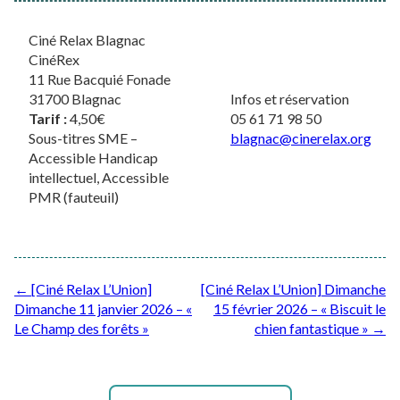
Ciné Relax Blagnac
CinéRex
11 Rue Bacquié Fonade
31700 Blagnac
Infos et réservation
Tarif :
4,50€
05 61 71 98 50
Sous-titres SME –
blagnac@cinerelax.org
Accessible Handicap
intellectuel, Accessible
PMR (fauteuil)
Post
←
[Ciné Relax L’Union]
[Ciné Relax L’Union] Dimanche
Dimanche 11 janvier 2026 – «
15 février 2026 – « Biscuit le
navigation
Le Champ des forêts »
chien fantastique »
→