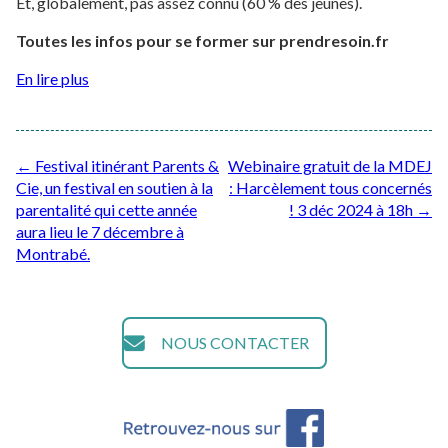
Et, globalement, pas assez connu (60 % des jeunes).
Toutes les infos pour se former sur prendresoin.fr
En lire plus
Post
←
Festival itinérant Parents &
Webinaire gratuit de la MDEJ
Cie, un festival en soutien à la
: Harcèlement tous concernés
navigation
parentalité qui cette année
! 3 déc 2024 à 18h
→
aura lieu le 7 décembre à
Montrabé.
NOUS CONTACTER