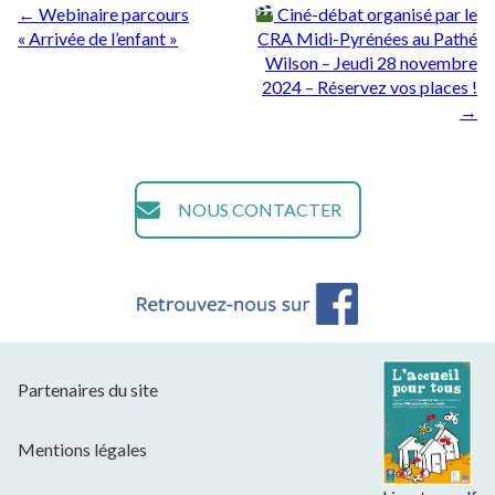
Post
←
Webinaire parcours
Ciné-débat organisé par le
« Arrivée de l’enfant »
CRA Midi-Pyrénées au Pathé
navigation
Wilson – Jeudi 28 novembre
2024 – Réservez vos places !
→
NOUS CONTACTER
Partenaires du site
Mentions légales