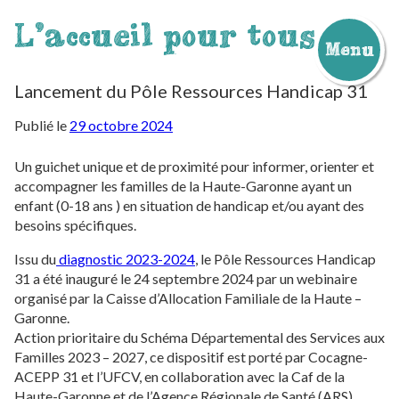
L'accueil pour tous
Menu
Aller
au
Lancement du Pôle Ressources Handicap 31
contenu
Publié le
29 octobre 2024
Un guichet unique et de proximité pour informer, orienter et
accompagner les familles de la Haute-Garonne ayant un
enfant (0-18 ans ) en situation de handicap et/ou ayant des
besoins spécifiques.
Issu du
d
iagnostic 2023-2024
, le Pôle Ressources Handicap
31 a été inauguré le 24 septembre 2024 par un webinaire
organisé par la Caisse d’Allocation Familiale de la Haute –
Garonne.
Action prioritaire du Schéma Départemental des Services aux
Familles 2023 – 2027, ce dispositif est porté par Cocagne-
ACEPP 31 et l’UFCV, en collaboration avec la Caf de la
Haute-Garonne et de l’Agence Régionale de Santé (ARS)