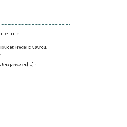
nce Inter
dioux et Frédéric Cayrou.
.
 très précaire.[…] »