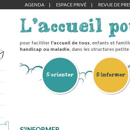
AGENDA
ESPACE PRIVÉ
REVUE DE PRE
L'accueil p
pour faciliter
l'accueil de tous
, enfants et famil
handicap ou maladie
, dans les structures peti
S’orienter
S’informer
S'INFORMER