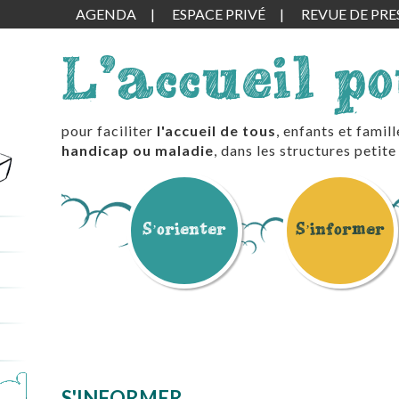
AGENDA
ESPACE PRIVÉ
REVUE DE PRE
L'accueil p
pour faciliter
l'accueil de tous
, enfants et famil
handicap ou maladie
, dans les structures peti
S’orienter
S’informer
S'INFORMER