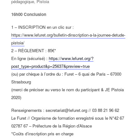
pédagogique, Pistoia
16h00 Conclusion
1 – INSCRIPTION en un clic sur :
https://www.lefuret.org/bulletin-dinscription-a-la-journee-detude-
pistoia/
2 – RÈGLEMENT : 85€*
En ligne (sécurisé) :
https://www.lefuret.org/?
post_type=product&p=25637&preview=true
(ou) par chèque à l’ordre du : Furet – 6 quai de Paris – 67000
Strasbourg
(merci de préciser au verso le nom du participant & JE Pistoia
2020)
Renseignements : secretariat@lefuret.org // 03 88 21 96 62
Le Furet // Organisme de formation enregistré sous le N°42 67
02787 67 – Préfecture de la Région d’Alsace
*Coûts d’inscription pris en charge